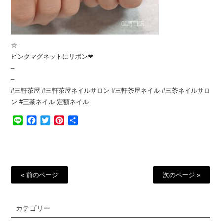
☆
ピンクマグネットにリボン❤︎
–
–
#三軒茶屋 #三軒茶屋ネイルサロン #三軒茶屋ネイル #三茶ネイルサロ
ン #三茶ネイル 定額ネイル
Line
Facebook
Twitter
Pinterest
共
有
« 前のページ
次のページ »
カテゴリー