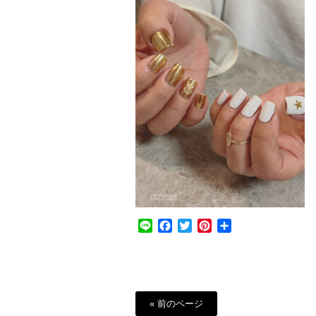
Line
Facebook
Twitter
Pinterest
共
有
« 前のページ