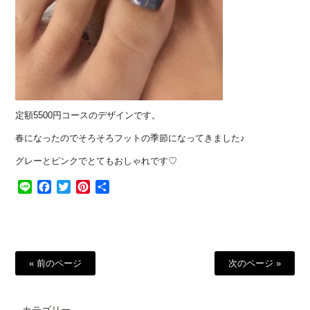
定額5500円コースのデザインです。
春になったのでそろそろフットの季節になってきました♪
グレーとピンクでとてもおしゃれです♡
Line
Facebook
Twitter
Pinterest
共
有
« 前のページ
次のページ »