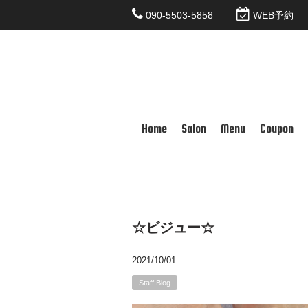
090-5503-5858
WEB予約
Home
Salon
Menu
Coupon
☆ビジュー☆
2021/10/01
Staff Blog