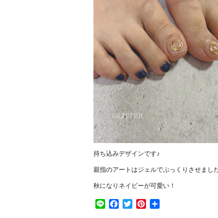
持ち込みデザインです♪
親指のアートはジェルでぷっくりさせまし
秋になりネイビーが可愛い！
Line
Facebook
Twitter
Pinterest
共
有